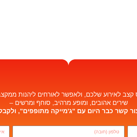
ס קצב לאירוע שלכם, ולאפשר לאורחים ליהנות ממקצב
שירים אהובים, ומופע מרהיב, סוחף ומרשים –
ור קשר כבר היום עם "ג'מייקה מתופפים", ולקבל